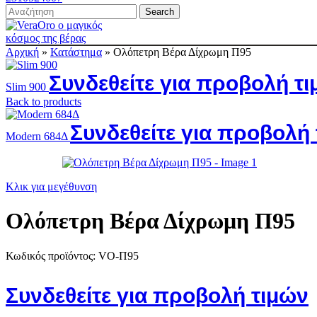
Search
Αρχική
»
Κατάστημα
»
Ολόπετρη Βέρα Δίχρωμη Π95
Συνδεθείτε για προβολή τ
Slim 900
Back to products
Συνδεθείτε για προβολή
Modern 684Δ
Κλικ για μεγέθυνση
Ολόπετρη Βέρα Δίχρωμη Π95
Κωδικός προϊόντος:
VO-Π95
Συνδεθείτε για προβολή τιμών