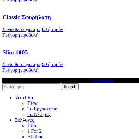
Classic Σφυρήλατη
Συνδεθείτε για προβολή τιμών
Γρήγορη προβολή
Slim 1005
Συνδεθείτε για προβολή τιμών
Γρήγορη προβολή
VeraOro © 2026 - Premium Ecommerce solutions by
ThessWebsite
.
Search
Vera Oro
Πίσω
Το Εργαστήριο
Τα Νέα μας
Συλλογές
Πίσω
1 For 2
All time