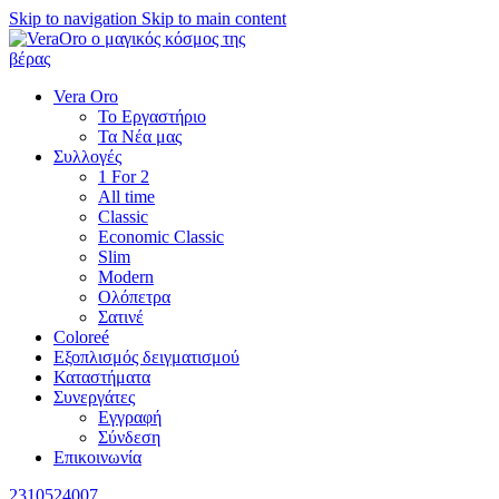
Skip to navigation
Skip to main content
Vera Oro
Το Εργαστήριο
Τα Νέα μας
Συλλογές
1 For 2
All time
Classic
Economic Classic
Slim
Modern
Ολόπετρα
Σατινέ
Coloreé
Εξοπλισμός δειγματισμού
Καταστήματα
Συνεργάτες
Εγγραφή
Σύνδεση
Επικοινωνία
2310524007