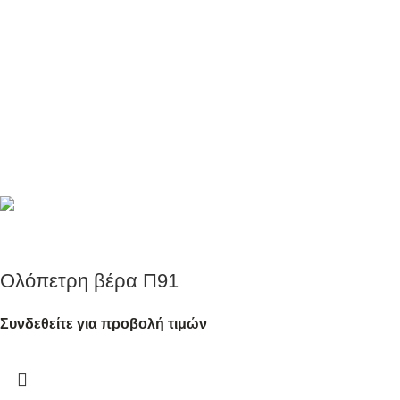
Ολόπετρες Βέρες
Ολόπετρη βέρα Π91
Ένας κύκλος φωτός, μια υπόσχεση χωρίς τέλος.
Συνδεθείτε για προβολή τιμών