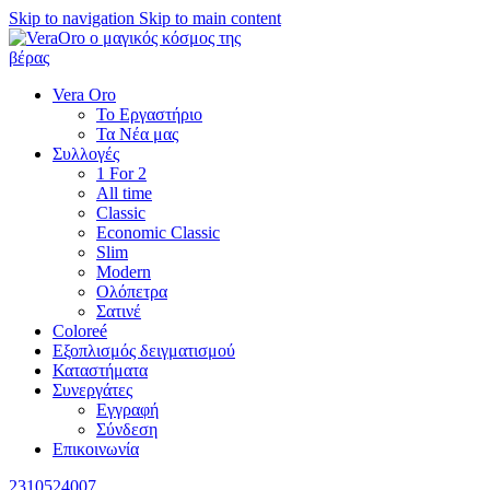
Skip to navigation
Skip to main content
Vera Oro
Το Εργαστήριο
Τα Νέα μας
Συλλογές
1 For 2
All time
Classic
Economic Classic
Slim
Modern
Ολόπετρα
Σατινέ
Coloreé
Εξοπλισμός δειγματισμού
Καταστήματα
Συνεργάτες
Εγγραφή
Σύνδεση
Επικοινωνία
2310524007