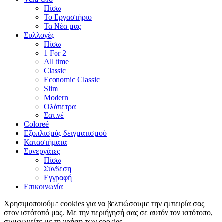
Πίσω
Το Εργαστήριο
Τα Νέα μας
Συλλογές
Πίσω
1 For 2
All time
Classic
Economic Classic
Slim
Modern
Ολόπετρα
Σατινέ
Coloreé
Εξοπλισμός δειγματισμού
Καταστήματα
Συνεργάτες
Πίσω
Σύνδεση
Εγγραφή
Επικοινωνία
Χρησιμοποιούμε cookies για να βελτιώσουμε την εμπειρία σας
στον ιστότοπό μας.
Με την περιήγησή σας σε αυτόν τον ιστότοπο,
συμφωνείτε με τη χρήση των cookies
.