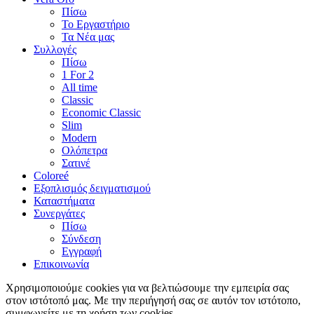
Πίσω
Το Εργαστήριο
Τα Νέα μας
Συλλογές
Πίσω
1 For 2
All time
Classic
Economic Classic
Slim
Modern
Ολόπετρα
Σατινέ
Coloreé
Εξοπλισμός δειγματισμού
Καταστήματα
Συνεργάτες
Πίσω
Σύνδεση
Εγγραφή
Επικοινωνία
Χρησιμοποιούμε cookies για να βελτιώσουμε την εμπειρία σας
στον ιστότοπό μας.
Με την περιήγησή σας σε αυτόν τον ιστότοπο,
συμφωνείτε με τη χρήση των cookies
.