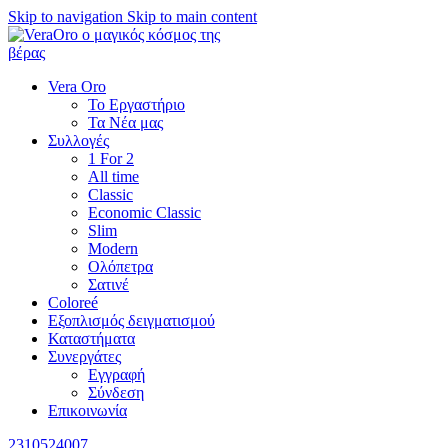
Skip to navigation
Skip to main content
Vera Oro
Το Εργαστήριο
Τα Νέα μας
Συλλογές
1 For 2
All time
Classic
Economic Classic
Slim
Modern
Ολόπετρα
Σατινέ
Coloreé
Εξοπλισμός δειγματισμού
Καταστήματα
Συνεργάτες
Εγγραφή
Σύνδεση
Επικοινωνία
2310524007