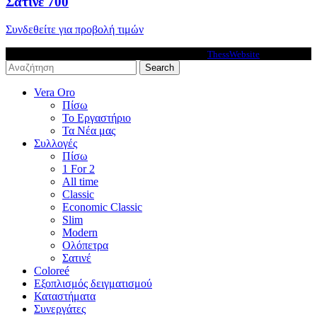
Σατινέ 700
Συνδεθείτε για προβολή τιμών
VeraOro © 2026 - Premium Ecommerce solutions by
ThessWebsite
.
Search
Vera Oro
Πίσω
Το Εργαστήριο
Τα Νέα μας
Συλλογές
Πίσω
1 For 2
All time
Classic
Economic Classic
Slim
Modern
Ολόπετρα
Σατινέ
Coloreé
Εξοπλισμός δειγματισμού
Καταστήματα
Συνεργάτες