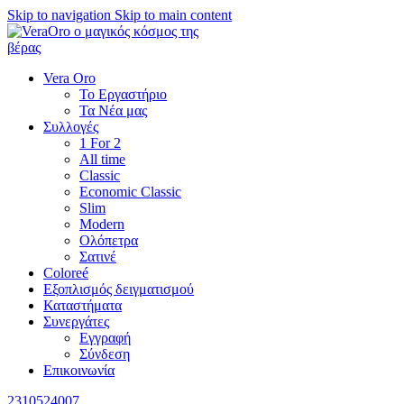
Skip to navigation
Skip to main content
Vera Oro
Το Εργαστήριο
Τα Νέα μας
Συλλογές
1 For 2
All time
Classic
Economic Classic
Slim
Modern
Ολόπετρα
Σατινέ
Coloreé
Εξοπλισμός δειγματισμού
Καταστήματα
Συνεργάτες
Εγγραφή
Σύνδεση
Επικοινωνία
2310524007