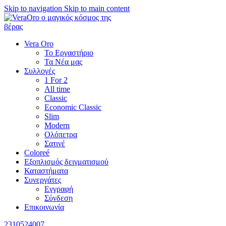
Skip to navigation
Skip to main content
Vera Oro
Το Εργαστήριο
Τα Νέα μας
Συλλογές
1 For 2
All time
Classic
Economic Classic
Slim
Modern
Ολόπετρα
Σατινέ
Coloreé
Εξοπλισμός δειγματισμού
Καταστήματα
Συνεργάτες
Εγγραφή
Σύνδεση
Επικοινωνία
2310524007