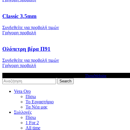
Classic 3.5mm
Συνδεθείτε για προβολή τιμών
Γρήγορη προβολή
Ολόπετρη βέρα Π91
Συνδεθείτε για προβολή τιμών
Γρήγορη προβολή
VeraOro © 2026 - Premium Ecommerce solutions by
ThessWebsite
.
Search
Vera Oro
Πίσω
Το Εργαστήριο
Τα Νέα μας
Συλλογές
Πίσω
1 For 2
All time